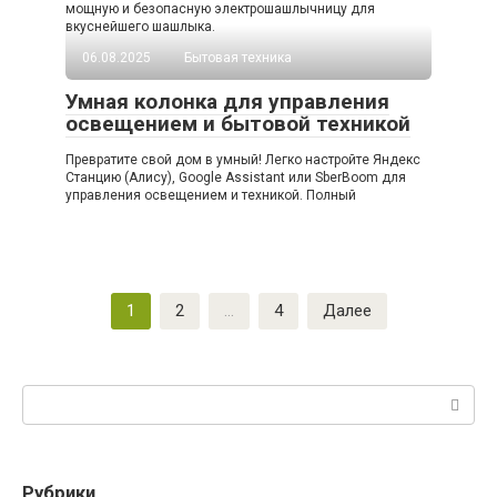
мощную и безопасную электрошашлычницу для
вкуснейшего шашлыка.
06.08.2025
Бытовая техника
Умная колонка для управления
освещением и бытовой техникой
Превратите свой дом в умный! Легко настройте Яндекс
Станцию (Алису), Google Assistant или SberBoom для
управления освещением и техникой. Полный
Пагинация
1
2
…
4
Далее
записей
Поиск:
Рубрики