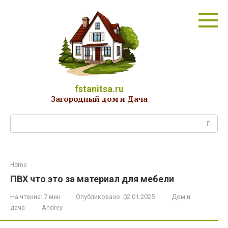
Перейти
к
контенту
fstanitsa.ru
Загородный дом и Дача
Поиск:
Home
ПВХ что это за материал для мебели
На чтение:
7 мин
Опубликовано:
02.01.2025
Дом и
дача
Andrey