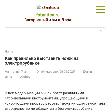
Перейти
к
контенту
fstanitsa.ru
Загородный дом и Дача
Поиск:
Home
Как правильно выставить ножи на
электрорубанке
На чтение:
7 мин
Опубликовано:
08.01.2025
Дом и
дача
Andrey
В век модернизации рынок богат различными
строительными инструментами, упрощающими и
ускоряющими процесс работы. Также ни один ремонт или
строительство не обходится и без электрорубанка.