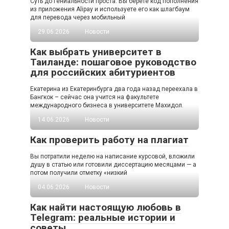
Суть до гениальности проста. Вы берете код пополнения
из приложения Alipay и используете его как шлагбаум
для перевода через мобильный
29.06.2026
Новости
Как выбрать университет в
Таиланде: пошаговое руководство
для российских абитуриентов
Екатерина из Екатеринбурга два года назад переехала в
Бангкок – сейчас она учится на факультете
международного бизнеса в университете Махидол.
14.06.2026
Новости
Как проверить работу на плагиат
Вы потратили неделю на написание курсовой, вложили
душу в статью или готовили диссертацию месяцами — а
потом получили отметку «низкий
04.06.2026
Новости
Как найти настоящую любовь в
Telegram: реальные истории и
советы