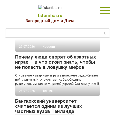
Перейти
к
контенту
fstanitsa.ru
Загородный дом и Дача
Поиск:
29.07.2026
Новости
Почему люди спорят об азартных
играх — и что стоит знать, чтобы
не попасть в ловушку мифов
Отношение к азартным играм в интернете редко бывает
нейтральным. Кто-то считает их безобидным
развлечением, кто-то — прямой угрозой благополучию. В
28.07.2026
Техника
Бангкокский университет
считается одним из лучших
частных вузов Таиланда