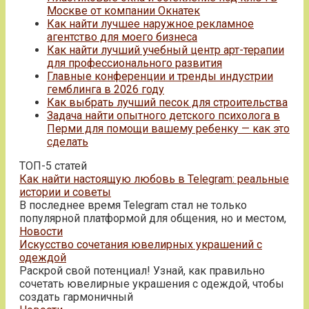
Москве от компании Окнатек
Как найти лучшее наружное рекламное
агентство для моего бизнеса
Как найти лучший учебный центр арт-терапии
для профессионального развития
Главные конференции и тренды индустрии
гемблинга в 2026 году
Как выбрать лучший песок для строительства
Задача найти опытного детского психолога в
Перми для помощи вашему ребенку — как это
сделать
ТОП-5 статей
Как найти настоящую любовь в Telegram: реальные
истории и советы
В последнее время Telegram стал не только
популярной платформой для общения, но и местом,
Новости
Искусство сочетания ювелирных украшений с
одеждой
Раскрой свой потенциал! Узнай, как правильно
сочетать ювелирные украшения с одеждой, чтобы
создать гармоничный