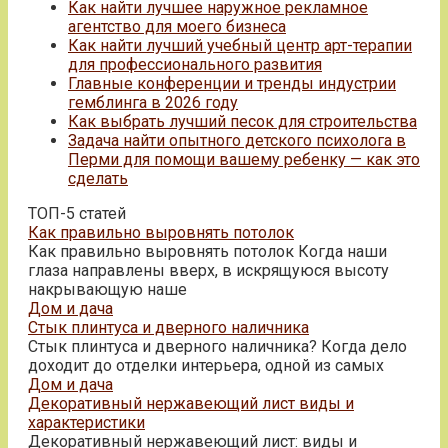
Как найти лучшее наружное рекламное
агентство для моего бизнеса
Как найти лучший учебный центр арт-терапии
для профессионального развития
Главные конференции и тренды индустрии
гемблинга в 2026 году
Как выбрать лучший песок для строительства
Задача найти опытного детского психолога в
Перми для помощи вашему ребенку — как это
сделать
ТОП-5 статей
Как правильно выровнять потолок
Как правильно выровнять потолок Когда наши
глаза направлены вверх, в искрящуюся высоту
накрывающую наше
Дом и дача
Стык плинтуса и дверного наличника
Стык плинтуса и дверного наличника? Когда дело
доходит до отделки интерьера, одной из самых
Дом и дача
Декоративный нержавеющий лист виды и
характеристики
Декоративный нержавеющий лист: виды и