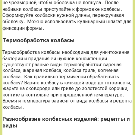
не чрезмерной‚ чтобы оболочка не лопнула․ После
набивки колбасы приступайте к формовке колбасы․
Сформируйте колбаски нужной длины‚ перекручивая
оболочку․ Можно использовать кулинарный шпагат для
фиксации формы․
Термообработка колбасы
Термообработка колбасы необходима для уничтожения
бактерий и придания ей нужной консистенции․
Существуют разные виды термообработки: вареная
колбаса‚ жареная колбаса‚ колбаса гриль‚ копченая
колбаса․ Как правильно термически обрабатывать
колбасу? Варите колбасу в кипящей воде до готовности‚
жарьте на сковороде или гриле до золотистой корочки‚
коптите в коптильне при определенной температуре․
Время и температура зависят от вида колбасы и рецепта
колбасы․
Разнообразие колбасных изделий: рецепты и
виды