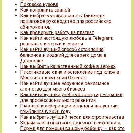
Покраска кузова
Как пополнить алипэй
Как выбрать университет в Таиланде:
пошаговое руководство для российских
абитуриентов
Как проверить работу на плагиат
Как найти настоящую любовь в Telegram:
реальные истории и советы
Как найти лучший способ остекления
балконов и лоджий для своего дома в
Дедовске
Как выбрать качественный кофе в зернах
Пластиковые окна и остекление под ключ в
Москве от компании Окнатек
Как найти лучшее наружное рекламное
агентство для моего бизнеса
Как найти лучший учебный центр арт-терапии
для профессионального развития
Главные конференции и тренды индустрии
гемблинга в 2026 году
Как выбрать лучший песок для строительства
Задача найти опытного детского психолога в
Перми для помощи вашему ребенку — как это