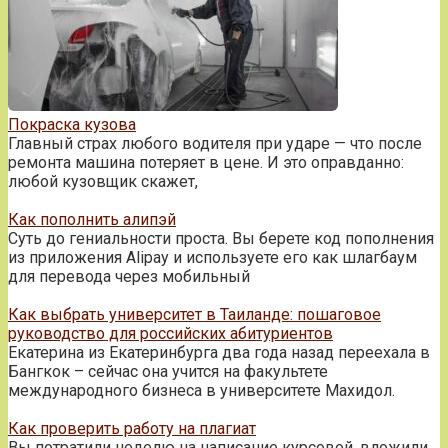
Покраска кузова
Главный страх любого водителя при ударе — что после
ремонта машина потеряет в цене. И это оправданно:
любой кузовщик скажет,
Как пополнить алипэй
Суть до гениальности проста. Вы берете код пополнения
из приложения Alipay и используете его как шлагбаум
для перевода через мобильный
Как выбрать университет в Таиланде: пошаговое
руководство для российских абитуриентов
Екатерина из Екатеринбурга два года назад переехала в
Бангкок – сейчас она учится на факультете
международного бизнеса в университете Махидол.
Как проверить работу на плагиат
Вы потратили неделю на написание курсовой, вложили