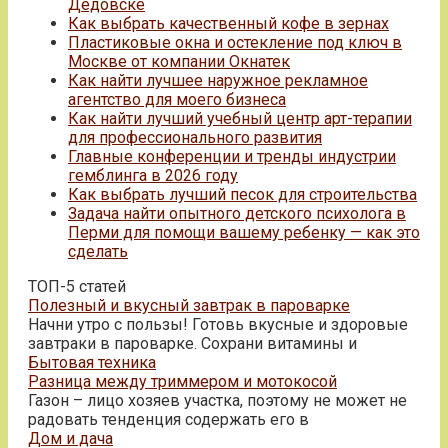
Дедовске
Как выбрать качественный кофе в зернах
Пластиковые окна и остекление под ключ в
Москве от компании Окнатек
Как найти лучшее наружное рекламное
агентство для моего бизнеса
Как найти лучший учебный центр арт-терапии
для профессионального развития
Главные конференции и тренды индустрии
гемблинга в 2026 году
Как выбрать лучший песок для строительства
Задача найти опытного детского психолога в
Перми для помощи вашему ребенку — как это
сделать
ТОП-5 статей
Полезный и вкусный завтрак в пароварке
Начни утро с пользы! Готовь вкусные и здоровые
завтраки в пароварке. Сохрани витамины и
Бытовая техника
Разница между триммером и мотокосой
Газон – лицо хозяев участка, поэтому не может не
радовать тенденция содержать его в
Дом и дача