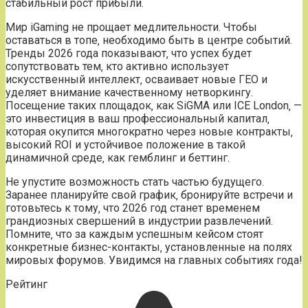
стабильный рост прибыли.
Мир iGaming не прощает медлительности. Чтобы
оставаться в топе‚ необходимо быть в центре событий.
Тренды 2026 года показывают‚ что успех будет
сопутствовать тем‚ кто активно использует
искусственный интеллект‚ осваивает новые ГЕО и
уделяет внимание качественному нетворкингу.
Посещение таких площадок‚ как SiGMA или ICE London‚ —
это инвестиция в ваш профессиональный капитал‚
которая окупится многократно через новые контракты‚
высокий ROI и устойчивое положение в такой
динамичной среде‚ как гемблинг и беттинг.
Не упустите возможность стать частью будущего.
Заранее планируйте свой график‚ бронируйте встречи и
готовьтесь к тому‚ что 2026 год станет временем
грандиозных свершений в индустрии развлечений.
Помните‚ что за каждым успешным кейсом стоят
конкретные бизнес-контакты‚ установленные на полях
мировых форумов. Увидимся на главных событиях года!
Рейтинг