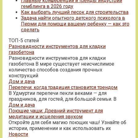
Главные конференции и тренды индустрии
гемблинга в 2026 году
Как выбрать лучший песок для строительства
Задача найти опытного детского психолога в
Перми для помощи вашему ребенку — как это
сделать
ТОП-5 статей
Разновидности инструментов для кладки
газобетона
Разновидности инструментов для кладки
газобетона В мире существует неисчислимое
количество способов создания прочных
конструкций
Дом и дача
Перепечи: когда традиция становится трендом
В Удмуртии перепечи пекли веками — для
праздников, для гостей, для большой семьи. В
Дом и дача
Поющие чаши: Древний инструмент для
медитации и исцеления звуком
Откройте для себя магию поющих чаш! Узнайте об
истории, применении и как использовать их
Новости