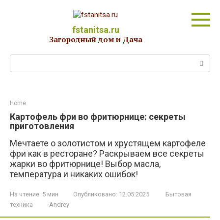
Перейти
к
контенту
fstanitsa.ru
Загородный дом и Дача
Поиск:
Home
Картофель фри во фритюрнице: секреты
приготовления
Мечтаете о золотистом и хрустящем картофеле
фри как в ресторане? Раскрываем все секреты
жарки во фритюрнице! Выбор масла,
температура и никаких ошибок!
На чтение:
5 мин
Опубликовано:
12.05.2025
Бытовая
техника
Andrey