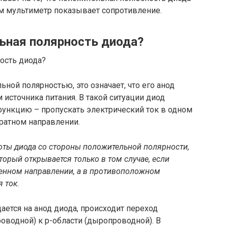
ом мультиметр показывает сопротивление.
льная
полярность диода
?
ной полярностью, это означает, что его анод
источника питания. В такой ситуации диод
ункцию – пропускать электрический ток в одном
братном направлении.
ты диода со стороны положительной полярности,
торый открывается только в том случае, если
енном направлении, а в противоположном
 ток.
ется на анод диода, происходит переход
роводной) к p-области (дыропроводной). В