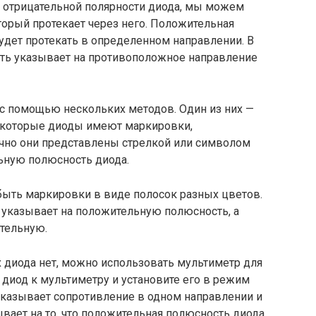
 отрицательной полярности диода, мы можем
оторый протекает через него. Положительная
будет протекать в определенном направлении. В
сть указывает на противоположное направление
с помощью нескольких методов. Один из них —
екоторые диоды имеют маркировки,
чно они представлены стрелкой или символом
льную полюсность диода.
 быть маркировки в виде полосок разных цветов.
 указывает на положительную полюсность, а
ательную.
х диода нет, можно использовать мультиметр для
диод к мультиметру и установите его в режим
оказывает сопротивление в одном направлении и
зывает на то, что положительная полюсность диода