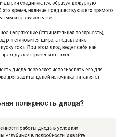
 и дырки соединяются, образуя дежурную
 В это время, наличие предшествующего прямого
ытым и пропускать ток.
тное напряжение (отрицательная полярность),
д p-n становится шире, а подавление
пуску тока. При этом диод ведет себя как
проходу электрического тока.
ость диода позволяет использовать его для
же для защиты цепей источника питания от
ьная
полярность диода
?
енности работы диода в условиях
ы углубимся в подробности, давайте