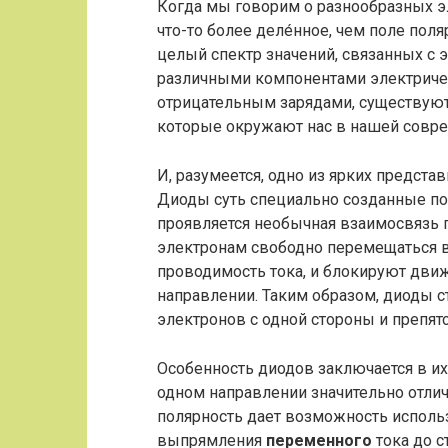
Когда мы говорим о разнообразных э
что-то более деле́нное, чем поле пол
целый спектр значений, связанных с 
различными компонентами электричес
отрицательным зарядами, существуют 
которые окружают нас в нашей совре
И, разумеется, одно из ярких представ
Диоды суть специально созданные по
проявляется необычная взаимосвязь 
электронам свободно перемещаться в
проводимость тока, и блокируют дв
направлении. Таким образом, диоды с
электронов с одной стороны и препят
Особенность диодов заключается в и
одном направлении значительно отлич
полярность дает возможность использ
выпрямления
переменного
тока до с