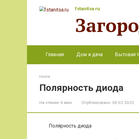
Перейти
fstanitsa.ru
к
Загор
контенту
Главная
Дом и дача
Бытовая т
Home
Полярность диода
На чтение:
6 мин
Опубликовано:
06.02.2025
Полярность диода