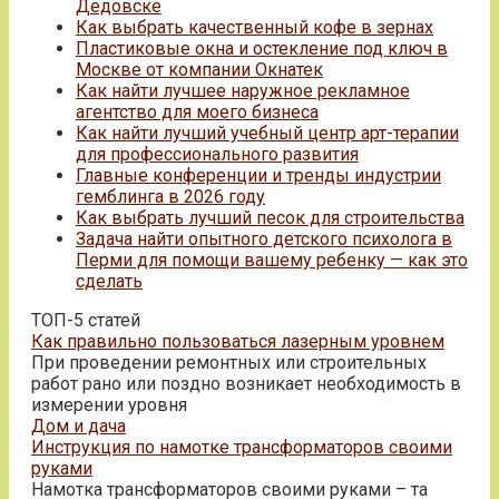
Дедовске
Как выбрать качественный кофе в зернах
Пластиковые окна и остекление под ключ в
Москве от компании Окнатек
Как найти лучшее наружное рекламное
агентство для моего бизнеса
Как найти лучший учебный центр арт-терапии
для профессионального развития
Главные конференции и тренды индустрии
гемблинга в 2026 году
Как выбрать лучший песок для строительства
Задача найти опытного детского психолога в
Перми для помощи вашему ребенку — как это
сделать
ТОП-5 статей
Как правильно пользоваться лазерным уровнем
При проведении ремонтных или строительных
работ рано или поздно возникает необходимость в
измерении уровня
Дом и дача
Инструкция по намотке трансформаторов своими
руками
Намотка трансформаторов своими руками – та