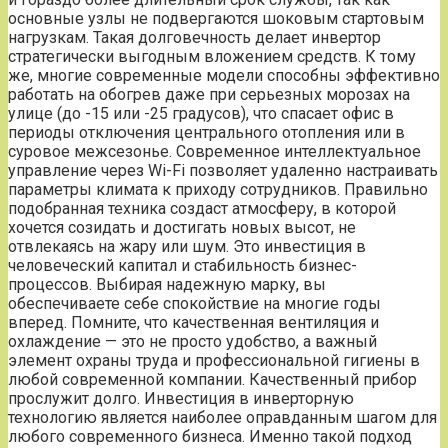
основные узлы не подвергаются шоковым стартовым
нагрузкам. Такая долговечность делает инвертор
стратегически выгодным вложением средств. К тому
же, многие современные модели способны эффективно
работать на обогрев даже при серьезных морозах на
улице (до -15 или -25 градусов), что спасает офис в
периоды отключения центрального отопления или в
суровое межсезонье. Современное интеллектуальное
управление через Wi-Fi позволяет удаленно настраивать
параметры климата к приходу сотрудников. Правильно
подобранная техника создаст атмосферу, в которой
хочется созидать и достигать новых высот, не
отвлекаясь на жару или шум. Это инвестиция в
человеческий капитал и стабильность бизнес-
процессов. Выбирая надежную марку, вы
обеспечиваете себе спокойствие на многие годы
вперед. Помните, что качественная вентиляция и
охлаждение — это не просто удобство, а важный
элемент охраны труда и профессиональной гигиены в
любой современной компании. Качественный прибор
прослужит долго. Инвестиция в инверторную
технологию является наиболее оправданным шагом для
любого современного бизнеса. Именно такой подход