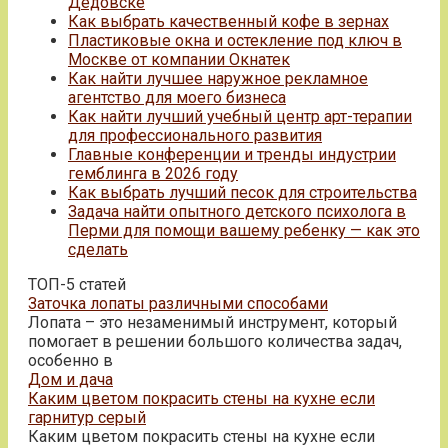
Дедовске
Как выбрать качественный кофе в зернах
Пластиковые окна и остекление под ключ в
Москве от компании Окнатек
Как найти лучшее наружное рекламное
агентство для моего бизнеса
Как найти лучший учебный центр арт-терапии
для профессионального развития
Главные конференции и тренды индустрии
гемблинга в 2026 году
Как выбрать лучший песок для строительства
Задача найти опытного детского психолога в
Перми для помощи вашему ребенку — как это
сделать
ТОП-5 статей
Заточка лопаты различными способами
Лопата – это незаменимый инструмент, который
помогает в решении большого количества задач,
особенно в
Дом и дача
Каким цветом покрасить стены на кухне если
гарнитур серый
Каким цветом покрасить стены на кухне если