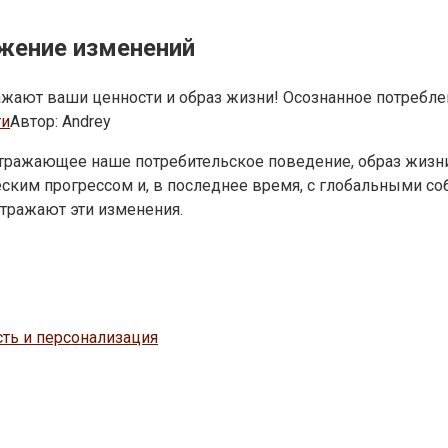
жение изменений
жают ваши ценности и образ жизни! Осознанное потреблени
ти
Автор:
Andrey
о, отражающее наше потребительское поведение, образ жи
еским прогрессом и, в последнее время, с глобальными со
тражают эти изменения.
ть и персонализация