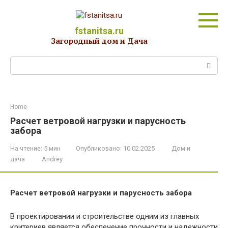
Перейти
к
контенту
fstanitsa.ru
Загородный дом и Дача
Поиск:
Home
Расчет ветровой нагрузки и парусность
забора
На чтение:
5 мин
Опубликовано:
10.02.2025
Дом и
дача
Andrey
Расчет ветровой нагрузки и парусность забора
В проектировании и строительстве одним из главных
критериев является обеспечение прочности и надежности