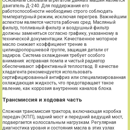
Основным силовым агрегатом данных машин является
двигатель Д-240. Для поддержания его
работоспособности необходимо строго соблюдать
температурный режим, исключая перегрев. Важнейшим
аспектом является чистота рабочих сред. Масляный
фильтр, топливный фильтр и воздушный фильтр
должны заменяться согласно графику, указанному в
технической документации. Качественное моторное
масло снижает коэффициент трение в
цилиндропоршневой группе, защищая детали от
задиров. Система охлаждения требует особого
внимания: исправная помпа и чистый радиатор
обеспечивают эффективный теплоотвод. В качестве
хладагента рекомендуется использовать
сертифицированный антифриз или специализированная
охлаждающая жидкость, что предотвращает такое
явление, как коррозия внутренних каналов блока.
Трансмиссия и ходовая часть
Сложная трансмиссия трактора, включающая коробка
передач (КПП), задний мост и передний ведущий мост,
подвергается колоссальным нагрузкам. Регулярная
диагностика уровня и состояния масла в этих узлах