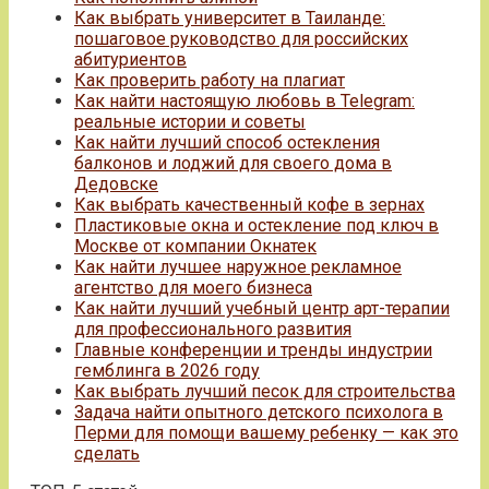
Как выбрать университет в Таиланде:
пошаговое руководство для российских
абитуриентов
Как проверить работу на плагиат
Как найти настоящую любовь в Telegram:
реальные истории и советы
Как найти лучший способ остекления
балконов и лоджий для своего дома в
Дедовске
Как выбрать качественный кофе в зернах
Пластиковые окна и остекление под ключ в
Москве от компании Окнатек
Как найти лучшее наружное рекламное
агентство для моего бизнеса
Как найти лучший учебный центр арт-терапии
для профессионального развития
Главные конференции и тренды индустрии
гемблинга в 2026 году
Как выбрать лучший песок для строительства
Задача найти опытного детского психолога в
Перми для помощи вашему ребенку — как это
сделать