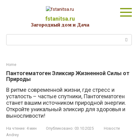
Перейти
к
контенту
fstanitsa.ru
Загородный дом и Дача
Поиск:
Home
Пантогематоген Эликсир Жизненной Силы от
Природы
В ритме современной жизни, где стресс и
усталость – частые спутники, Пантогематоген
станет вашим источником природной энергии.
Откройте уникальный эликсир для здоровья и
выносливости!
На чтение:
4 мин
Опубликовано:
03.10.2025
Новости
Andrey