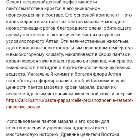
Секрет непревзойденной эффективности
пантогематогена кроется в его уникальном
происхождении и составе. Его основной компонент – это
кровь марала и экстракт из пантов марала – молодых,
неокостеневших рогов благородного оленя, обитающего
преимущественно в экологически чистых и суровых
условиях горного Алтая. Эти величественные животные,
адаптированные к экстремальным перепадам температур
и высокогорному климату, накапливают в своих пантах и
крови невероятную концентрацию витаминов, минералов,
аминокислот, пептидов и других биологически активных
веществ. Уникальный климат и богатая флора Алтая
способствуют формированию особой биохимической
ценности пантов марала и крови марала, делая их
непревзойденным источником жизненной силы и энергии.
https://allclipart.ru/pasta-pappardelle-proishozhdenie-retsept-
i-idealnye-sousy
Использование пантов марала и его крови для
восстановления и укрепления здоровья имеет
многовековую историю. Древние целители Востока