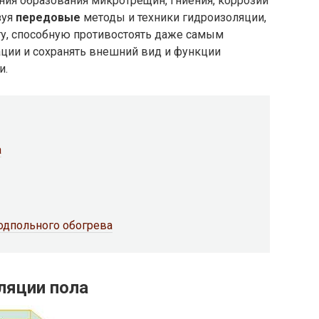
ия образования микротрещин, гниения, коррозии
зуя
передовые
методы и техники гидроизоляции,
у, способную противостоять даже самым
ции и сохранять внешний вид и функции
и.
а
одпольного обогрева
ляции пола