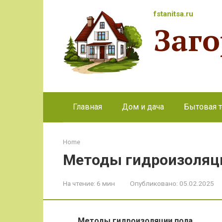
Перейти
fstanitsa.ru
к
Заг
контенту
Главная
Дом и дача
Бытовая т
Home
Методы гидроизоляц
На чтение:
6 мин
Опубликовано:
05.02.2025
Методы гидроизоляции пола