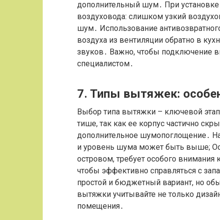
дополнительный шум․ При установке
воздуховода: слишком узкий воздухов
шум․ Использование антивозвратного
воздуха из вентиляции обратно в ку
звуков․ Важно, чтобы подключение
специалистом․
7․ Типы вытяжек: особе
Выбор типа вытяжки – ключевой этап
тише, так как ее корпус частично скр
дополнительное шумопоглощение․ Нак
и уровень шума может быть выше; О
островом, требует особого внимания 
чтобы эффективно справляться с зап
простой и бюджетный вариант, но об
вытяжки учитывайте не только дизайн 
помещения․