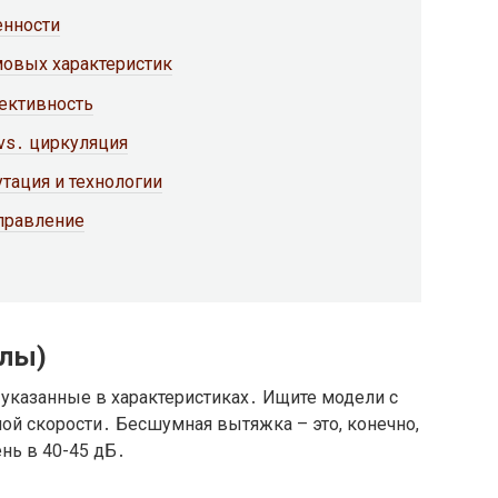
енности
мовых характеристик
ективность
vs․ циркуляция
тация и технологии
правление
елы)
 указанные в характеристиках․ Ищите модели с
ой скорости․ Бесшумная вытяжка – это, конечно,
нь в 40-45 дБ․