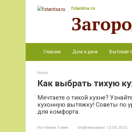
Перейти
fstanitsa.ru
к
Загор
контенту
Главная
Дом и дача
Бытовая т
Home
Как выбрать тихую к
Мечтаете о тихой кухне? Узнайт
кухонную вытяжку! Советы по 
для комфорта.
На чтение:
5 мин
Опубликовано:
12.05.2025