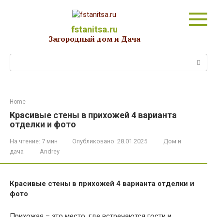
Перейти
к
контенту
fstanitsa.ru
Загородный дом и Дача
Поиск:
Home
Красивые стены в прихожей 4 варианта
отделки и фото
На чтение:
7 мин
Опубликовано:
28.01.2025
Дом и
дача
Andrey
Красивые стены в прихожей 4 варианта отделки и
фото
Прихожая – это место, где встречаются гости и