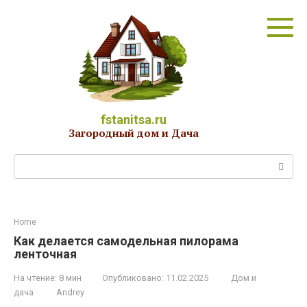
Перейти
к
контенту
fstanitsa.ru
Загородный дом и Дача
Поиск:
Home
Как делается самодельная пилорама
ленточная
На чтение:
8 мин
Опубликовано:
11.02.2025
Дом и
дача
Andrey