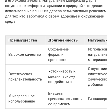
и его экологичность. Натуральные материалы дарят
ощущение комфорта и гармонии с природой, что делает
использование ванны из дерева великолепным решением
для тех, кто заботится о своем здоровье и окружающей
среде.
Преимущества
Долговечность
Натурально
Сохранение
Использован
Высокое качество
формы и
натуральных
прочности
материалов
Отсутствие
Устойчивость к
Эстетическая
синтетически
механическому
привлекательность
химических
воздействию
добавок
Внешняя
Универсальное
привлекательность
Гипоаллерген
использование
со временем