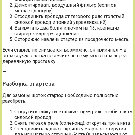
Демонтировать воздушный фильтр (если он
мешает доступу).
Отсоединить провода от тягового реле (толстый
силовой провод и тонкий управляющий).
Выкрутить два болта ключом на 13, крепящих
стартер к картеру сцепления.
Осторожно извлечь стартер из посадочного места.
Если стартер не снимается, возможно, он прикипел – в
этом случае слегка постучите по нему молотком через
деревянную проставку.
—
Разборка стартера
Для замены щеток стартер необходимо полностью
разобрать:
Открутить гайку на втягивающем реле, чтобы снять
силовой провод.
Снять тяговое реле (соленоид), открутив три винта.
Отсоединить заднюю крышку стартера, открутив
два или четыре стяжных болта (в зависимости от