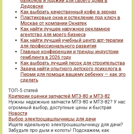
балконов и лоджий для своего дома в
Дедовске
Как выбрать качественный кофе в зернах
Пластиковые окна и остекление под ключ в
Москве от компании Окнатек
Как найти лучшее наружное рекламное
агентство для моего бизнеса
Как найти лучший учебный центр арт-терапии
для профессионального развития
Главные конференции и тренды индустрии
гемблинга в 2026 году
Как выбрать лучший песок для строительства
Задача найти опытного детского психолога в
Перми для помощи вашему ребенку — как это
сделать
ТОП-5 статей
Критерии оценки запчастей МТЗ-80 и МТЗ-82
Нужны надежные запчасти МТЗ-80 и МТЗ-82? У нас
огромный выбор, доступные цены и быстрая
Новости
Выбор электрошашлычницы для дачи
Ищете идеальную электрошашлычницу для дачи?
Забудьте про дым и копоть! Подскажем, как