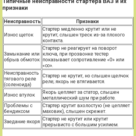
Типичные неисправности стартера ВАЗ и их
признаки
Неисправность
Признаки
Стартер медленно крутит или не
Износ щеток
крутит; слышен треск из-за плохого
контакта.
Стартер не реагирует на поворот
Замыкание или
ключа, при прозвонке тестер
обрыв обмоток
показывает сопротивление «0» или
«∞».
Неисправность
Стартер не крутит, но слышен щелчок
тягового реле
реле; якорь не втягивается.
(соленоида)
Якорь цепляет за статор, слышен
Износ втулок
металлический шум при работе.
Проблемы с
Стартер крутит вхолостую (не цепляет
бендиксом
маховик), слышен скрежет.
Стартер не крутит или крутит
Заедание якоря
прерывисто с большим усилием.