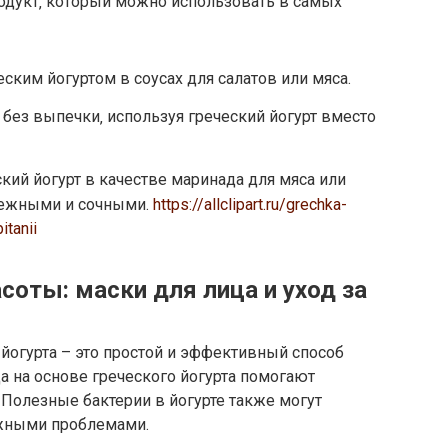
родукт‚ который можно использовать в самых
ским йогуртом в соусах для салатов или мяса.
 без выпечки‚ используя греческий йогурт вместо
кий йогурт в качестве маринада для мяса или
 нежными и сочными.
https://allclipart.ru/grechka-
itanii
асоты: маски для лица и уход за
йогурта – это простой и эффективный способ
а на основе греческого йогурта помогают
 Полезные бактерии в йогурте также могут
ожными проблемами.