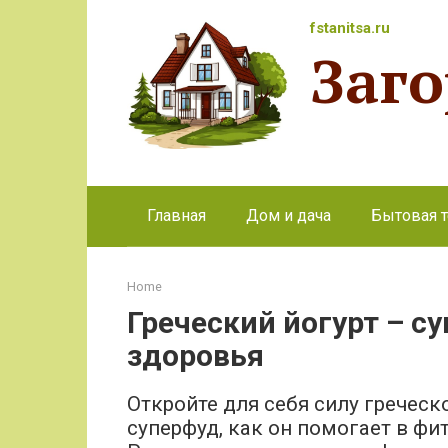
Перейти
fstanitsa.ru
к
Заг
контенту
Главная
Дом и дача
Бытовая т
Home
Греческий йогурт – с
здоровья
Откройте для себя силу греческо
суперфуд, как он помогает в фит