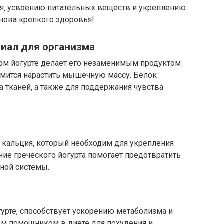
я‚ усвоению питательных веществ и укреплению
нова крепкого здоровья!
иал для организма
ом йогурте делает его незаменимым продуктом
ремится нарастить мышечную массу. Белок
а тканей‚ а также для поддержания чувства
к кальция‚ который необходим для укрепления
ние греческого йогурта помогает предотвратить
тной системы.
а
урте‚ способствует ускорению метаболизма и
ым помощником в диете для похудения и