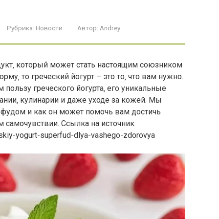
Рубрика:
Новости
Автор:
Andrey
дукт‚ который может стать настоящим союзником
му‚ то греческий йогурт – это то‚ что вам нужно.
м пользу греческого йогурта‚ его уникальные
ании‚ кулинарии и даже уходе за кожей. Мы
рфудом и как он может помочь вам достичь
м самочувствии. Ссылка на источник
heskiy-yogurt-superfud-dlya-vashego-zdorovya