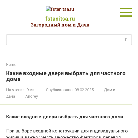
Перейти
к
контенту
fstanitsa.ru
Загородный дом и Дача
Поиск:
Home
Какие входные двери выбрать для частного
дома
На чтение:
9 мин
Опубликовано:
08.02.2025
Дом и
дача
Andrey
Какие входные двери выбрать для частного дома
При выборе входной конструкции для индивидуального
жилища важно учесть множество факторов, перевод