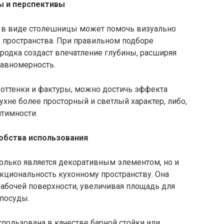
ы и перспективы
и в виде столешницы может помочь визуально
 пространства. При правильном подборе
родка создаст впечатление глубины, расширяя
равномерность.
 оттенки и фактуры, можно достичь эффекта
ухне более просторный и светлый характер, либо,
нтимности.
обства использования
олько является декоративным элементом, но и
циональность кухонному пространству. Она
рабочей поверхности, увеличивая площадь для
посуды.
спользована в качестве барной стойки или