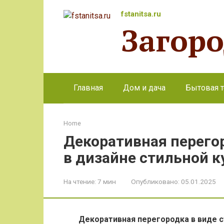
Перейти
fstanitsa.ru
к
Загор
контенту
Главная
Дом и дача
Бытовая т
Home
Декоративная перего
в дизайне стильной к
На чтение:
7 мин
Опубликовано:
05.01.2025
Декоративная перегородка в виде с