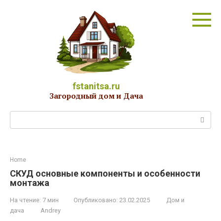
Перейти
к
контенту
fstanitsa.ru
Загородный дом и Дача
Поиск:
Home
СКУД основные компоненты и особенности
монтажа
На чтение:
7 мин
Опубликовано:
23.02.2025
Дом и
дача
Andrey