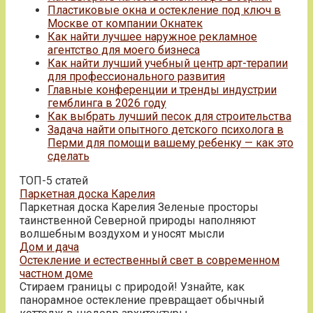
Пластиковые окна и остекление под ключ в
Москве от компании Окнатек
Как найти лучшее наружное рекламное
агентство для моего бизнеса
Как найти лучший учебный центр арт-терапии
для профессионального развития
Главные конференции и тренды индустрии
гемблинга в 2026 году
Как выбрать лучший песок для строительства
Задача найти опытного детского психолога в
Перми для помощи вашему ребенку — как это
сделать
ТОП-5 статей
Паркетная доска Карелия
Паркетная доска Карелия Зеленые просторы
таинственной Северной природы наполняют
волшебным воздухом и уносят мысли
Дом и дача
Остекление и естественный свет в современном
частном доме
Стираем границы с природой! Узнайте, как
панорамное остекление превращает обычный