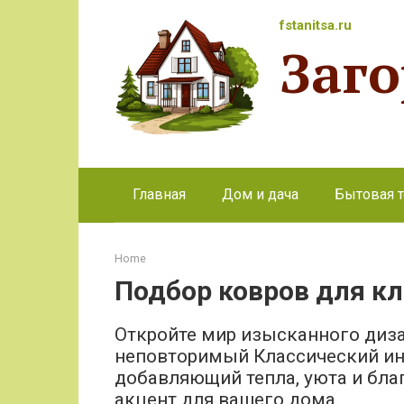
Перейти
fstanitsa.ru
к
Заг
контенту
Главная
Дом и дача
Бытовая т
Home
Подбор ковров для кл
Откройте мир изысканного дизай
неповторимый Классический инт
добавляющий тепла, уюта и бла
акцент для вашего дома.