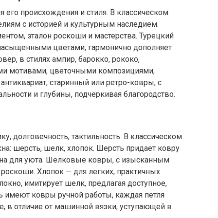
я его происхождения и стиля. В классическом
елиям с историей и культурным наследием.
нтом, эталон роскоши и мастерства. Турецкий
 насыщенными цветами, гармонично дополняет
ер, в стилях ампир, барокко, рококо,
ими мотивами, цветочными композициями,
антиквариат, старинный или ретро-ковры, с
льности и глубины, подчеркивая благородство.
ку, долговечность, тактильность. В классическом
а: шерсть, шелк, хлопок. Шерсть придает ковру
ьна для уюта. Шелковые ковры, с изысканным
 роскоши. Хлопок — для легких, практичных
локно, имитирует шелк, предлагая доступное,
ь имеют ковры ручной работы, каждая петля
е, в отличие от машинной вязки, уступающей в