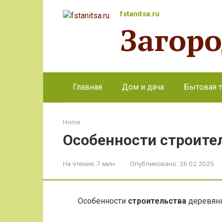
Перейти
fstanitsa.ru
к
Загор
контенту
Главная
Дом и дача
Бытовая т
Home
Особенности строите
На чтение:
7 мин
Опубликовано:
26.02.2025
Особенности
строительства
деревян