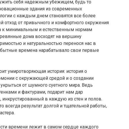
ружить себя надежным убежищем, будь то
новационные здания из современных
нологии с каждым днем становятся все более
 отход от привычного и комфортного окружения
са к минимальным и естественным нормам
деревянные дома восходят на вершину
оримостью и натуральностью перенося нас в
вобытные времена нарабатывало свои первые
оит умиротворяющая история: история о
рмонии с окружающей средой и о создании
 укрыться от шумного суетного мира. Ведь
енками и фактурами, подарит нам дар
, инкрустированный в каждую из стен и полов.
о всегда результат долгой и тщательной работы,
астера.
ости времени лежит в самом сердце каждого