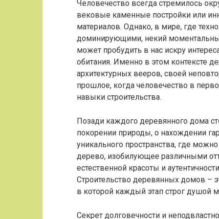
Человечество всегда стремилось ок
вековые каменные постройки или ин
материалов. Однако, в мире, где тех
доминирующими, некий моментальный
может пробудить в нас искру интере
обитания. Именно в этом контексте 
архитектурных вееров, своей неповт
прошлое, когда человечество в пер
навыки строительства.
Позади каждого деревянного дома ст
покорении природы, о нахождении га
уникального пространства, где можно
дерево, изобилующее различными отт
естественной красоты и аутентичности
Строительство деревянных домов – эт
в которой каждый этап строг душой м
Секрет долговечности и неподвластн