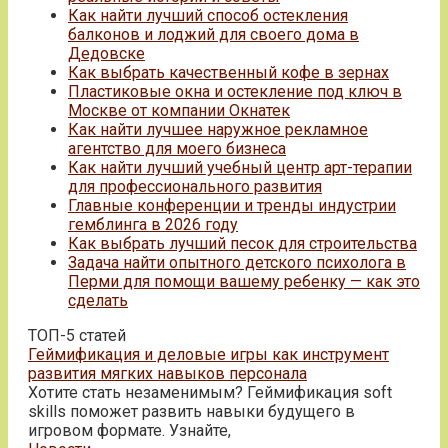
Как найти лучший способ остекления
балконов и лоджий для своего дома в
Дедовске
Как выбрать качественный кофе в зернах
Пластиковые окна и остекление под ключ в
Москве от компании Окнатек
Как найти лучшее наружное рекламное
агентство для моего бизнеса
Как найти лучший учебный центр арт-терапии
для профессионального развития
Главные конференции и тренды индустрии
гемблинга в 2026 году
Как выбрать лучший песок для строительства
Задача найти опытного детского психолога в
Перми для помощи вашему ребенку — как это
сделать
ТОП-5 статей
Геймификация и деловые игры как инструмент
развития мягких навыков персонала
Хотите стать незаменимым? Геймификация soft
skills поможет развить навыки будущего в
игровом формате. Узнайте,