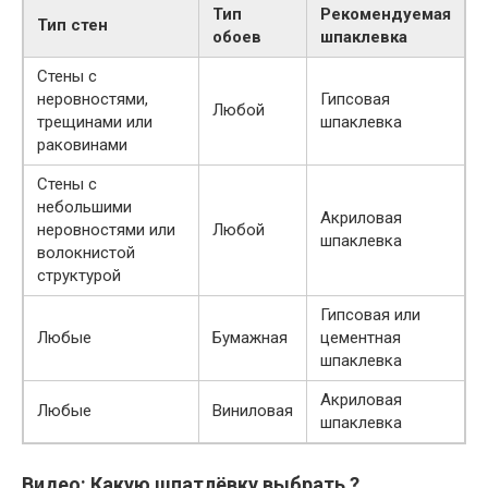
Тип
Рекомендуемая
Тип стен
обоев
шпаклевка
Стены с
неровностями,
Гипсовая
Любой
трещинами или
шпаклевка
раковинами
Стены с
небольшими
Акриловая
неровностями или
Любой
шпаклевка
волокнистой
структурой
Гипсовая или
Любые
Бумажная
цементная
шпаклевка
Акриловая
Любые
Виниловая
шпаклевка
Видео: Какую шпатлёвку выбрать ?