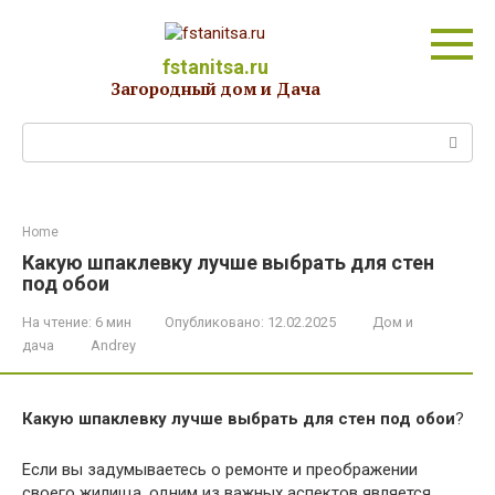
Перейти
к
контенту
fstanitsa.ru
Загородный дом и Дача
Поиск:
Home
Какую шпаклевку лучше выбрать для стен
под обои
На чтение:
6 мин
Опубликовано:
12.02.2025
Дом и
дача
Andrey
Какую шпаклевку лучше выбрать для стен под обои
?
Если вы задумываетесь о ремонте и преображении
своего жилища, одним из важных аспектов является