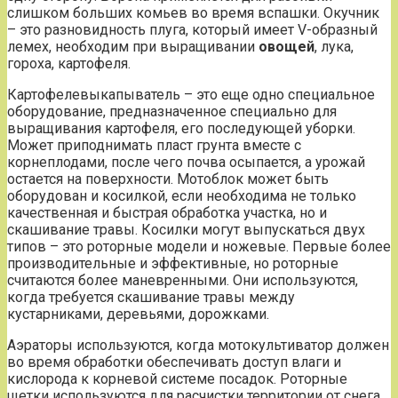
слишком больших комьев во время вспашки. Окучник
– это разновидность плуга, который имеет V-образный
лемех, необходим при выращивании
овощей
, лука,
гороха, картофеля.
Картофелевыкапыватель – это еще одно специальное
оборудование, предназначенное специально для
выращивания картофеля, его последующей уборки.
Может приподнимать пласт грунта вместе с
корнеплодами, после чего почва осыпается, а урожай
остается на поверхности. Мотоблок может быть
оборудован и косилкой, если необходима не только
качественная и быстрая обработка участка, но и
скашивание травы. Косилки могут выпускаться двух
типов – это роторные модели и ножевые. Первые более
производительные и эффективные, но роторные
считаются более маневренными. Они используются,
когда требуется скашивание травы между
кустарниками, деревьями, дорожками.
Аэраторы используются, когда мотокультиватор должен
во время обработки обеспечивать доступ влаги и
кислорода к корневой системе посадок. Роторные
щетки используются для расчистки территории от снега,