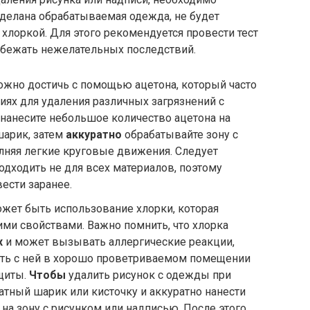
 сделана обрабатываемая одежда, не будет
хлоркой. Для этого рекомендуется провести тест
избежать нежелательных последствий.
жно достичь с помощью ацетона, который часто
иях для удаления различных загрязнений с
: нанесите небольшое количество ацетона на
шарик, затем
аккуратно
обрабатывайте зону с
лняя легкие круговые движения. Следует
одходить не для всех материалов, поэтому
ести заранее.
жет быть использование хлорки, которая
ми свойствами. Важно помнить, что хлорка
х
и может вызывать аллергические реакции,
ать с ней в хорошо проветриваемом помещении
ащиты.
Чтобы
удалить рисунок с одежды при
атный шарик или кисточку и аккуратно нанести
на зону с рисунком или надписью. После этого,