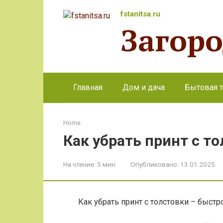
Перейти
fstanitsa.ru
к
Загор
контенту
Главная
Дом и дача
Бытовая т
Home
Как убрать принт с т
На чтение:
5 мин
Опубликовано:
13.01.2025
Как убрать принт с толстовки – быстр