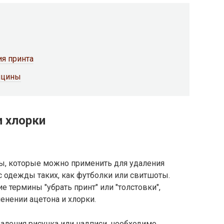
я принта
ицины
и хлорки
ы, которые можно применить для удаления
 одежды таких, как футболки или свитшоты.
е термины "убрать принт" или "толстовки",
енении ацетона и хлорки.
аления рисунка или надписи, необходимо