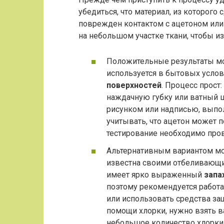
убедиться, что материал, из которого
поврежден контактом с ацетоном или 
на небольшом участке ткани, чтобы 
Положительные результаты мо
используется в бытовых услов
поверхностей
. Процесс прост
наждачную губку или ватный 
рисунком или надписью, выпо
учитывать, что ацетон может п
тестирование необходимо пров
Альтернативным вариантом мо
известна своими отбеливающи
имеет ярко выраженный
запа
поэтому рекомендуется работ
или использовать средства з
помощи хлорки, нужно взять в
небольшое количество хлорки 