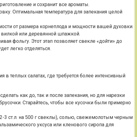
риготовление и сохранит все ароматы.
овку. Оптимальная температура для запекания целой
имости от размера корнеплода и мощности вашей духовки.
, вилкой или деревянной шпажкой.
вая фольгу. Этот этап позволяет свекле «дойти» до
дет легко отделяться.
я в теплых салатах, где требуется более интенсивный
делать как до, так и после запекания, но для нарезки
 брусочки. Старайтесь, чтобы все кусочки были примерно
-3 ст.л. на 500 г свеклы), солью, свежемолотым черным
льзамического уксуса или кленового сиропа для