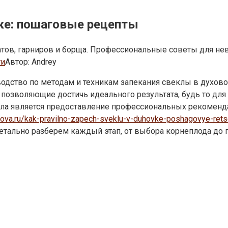
вке: пошаговые рецепты
латов, гарниров и борща. Профессиональные советы для не
ти
Автор:
Andrey
одство по методам и техникам запекания свеклы в духово
озволяющие достичь идеального результата, будь то для 
ла является предоставление профессиональных рекомендац
onova.ru/kak-pravilno-zapech-sveklu-v-duhovke-poshagovye-rets
етально разберем каждый этап, от выбора корнеплода до 