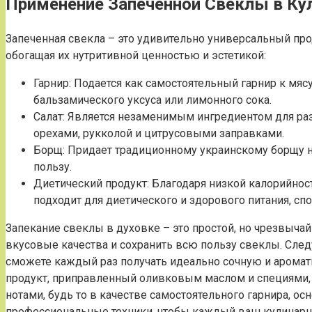
Применение Запеченной Свеклы в Ку
Запеченная свекла – это удивительно универсальный пр
обогащая их нутритивной ценностью и эстетикой:
Гарнир: Подается как самостоятельный гарнир к мясу
бальзамического уксуса или лимонного сока.
Салат: Является незаменимым ингредиентом для раз
орехами, рукколой и цитрусовыми заправками.
Борщ: Придает традиционному украинскому борщу н
пользу.
Диетический продукт: Благодаря низкой калорийнос
подходит для диетического и здорового питания, с
Запекание свеклы в духовке – это простой, но чрезвыч
вкусовые качества и сохранить всю пользу свеклы. Сл
сможете каждый раз получать идеально сочную и ароматн
продукт, приправленный оливковым маслом и специями,
нотами, будь то в качестве самостоятельного гарнира, о
профессиональные техники, чтобы каждый ваш кулинарн