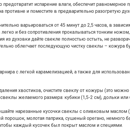
о предотвратит испарение влаги, обеспечит равномерное п
на противне и поместите в предварительно разогретую дух
ительно варьироваться от 45 минут до 2,5 часов, в завис
а легко и без сопротивления прокалываться тонким ножом
 из духовки дайте свекле полностью остыть, не разворачи
чительно облегчает последующую чистку свеклы – кожура бу
арнира с легкой карамелизацией, а также для использовани
аления хвостиков, очистите свеклу от кожуры (это можно с
 свеклы желаемого размера: кубики (1,5-2 см), дольки или
шайте нарезанные кусочки свеклы с оливковым маслом (2
 порошок, молотая паприка, сушеный орегано, немного ба
 чтобы каждый кусочек был покрыт маслом и специями.