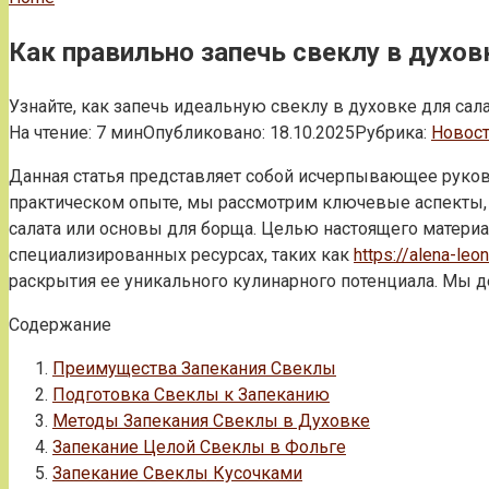
Как правильно запечь свеклу в духо
Узнайте, как запечь идеальную свеклу в духовке для са
На чтение:
7 мин
Опубликовано:
18.10.2025
Рубрика:
Новос
Данная статья представляет собой исчерпывающее руков
практическом опыте, мы рассмотрим ключевые аспекты, п
салата или основы для борща. Целью настоящего материа
специализированных ресурсах, таких как
https://alena-le
раскрытия ее уникального кулинарного потенциала. Мы д
Содержание
Преимущества Запекания Свеклы
Подготовка Свеклы к Запеканию
Методы Запекания Свеклы в Духовке
Запекание Целой Свеклы в Фольге
Запекание Свеклы Кусочками