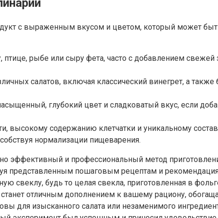
линарии
одукт с выраженным вкусом и цветом, который может бы
, птице, рыбе или сыру фета, часто с добавлением свежей 
личных салатов, включая классический винегрет, а такж
асыщенный, глубокий цвет и сладковатый вкус, если доба
ти, высокому содержанию клетчатки и уникальному соста
пособствуя нормализации пищеварения.
айно эффективный и профессиональный метод приготовлен
едуя представленным пошаговым рецептам и рекомендация
ую свеклу, будь то целая свекла, приготовленная в фольг
 станет отличным дополнением к вашему рациону, обогащ
сновы для изысканного салата или незаменимого ингредиен
ый эксперимент был успешным и приносил удовольствие.