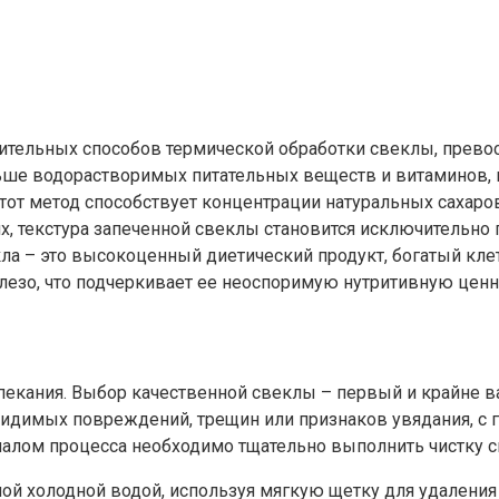
тительных способов термической обработки свеклы, прев
льше водорастворимых питательных веществ и витаминов,
тот метод способствует концентрации натуральных сахаро
х, текстура запеченной свеклы становится исключительно 
а – это высокоценный диетический продукт, богатый клетч
лезо, что подчеркивает ее неоспоримую нутритивную ценн
пекания. Выбор качественной свеклы – первый и крайне 
 видимых повреждений, трещин или признаков увядания, 
чалом процесса необходимо тщательно выполнить чистку 
й холодной водой, используя мягкую щетку для удаления о