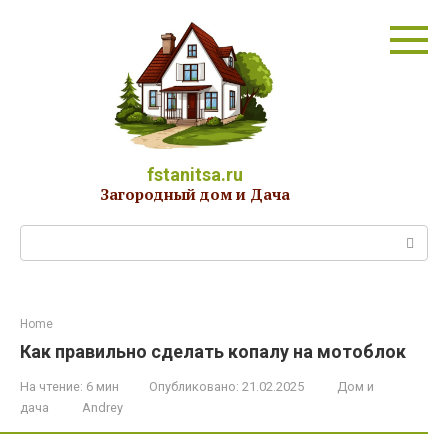
Перейти
к
контенту
fstanitsa.ru
Загородный дом и Дача
Поиск:
Home
Как правильно сделать копалу на мотоблок
На чтение:
6 мин
Опубликовано:
21.02.2025
Дом и
дача
Andrey