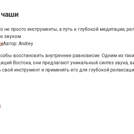
 чаши
е просто инструменты, а путь к глубокой медитации, рел
е звуком.
ти
Автор:
Andrey
обы восстановить внутреннее равновесие. Одним из таких
 Востока, они предлагают уникальный синтез звука, виб
 свой инструмент и применять его для глубокой релаксаци
я