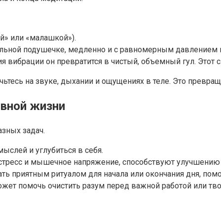
й» или «малашкой»).
альной подушечке, медленно и с равномерным давлением в
я вибрации он превратится в чистый, объемный гул. Этот 
очьтесь на звуке, дыхании и ощущениях в теле. Это превр
евной жизни
зных задач.
ыслей и углубиться в себя.
тресс и мышечное напряжение, способствуют улучшению 
ть приятным ритуалом для начала или окончания дня, пом
жет помочь очистить разум перед важной работой или тв