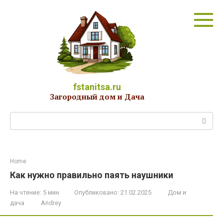
Перейти
к
контенту
fstanitsa.ru
Загородный дом и Дача
Поиск:
Home
Как нужно правильно паять наушники
На чтение:
5 мин
Опубликовано:
21.02.2025
Дом и
дача
Andrey