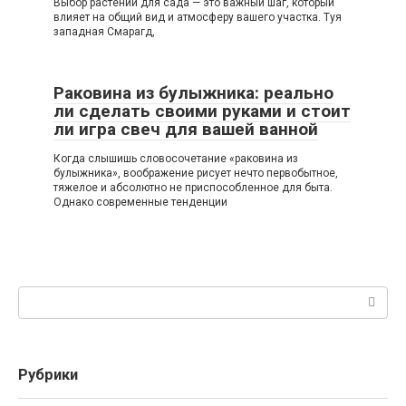
Выбор растений для сада — это важный шаг, который
влияет на общий вид и атмосферу вашего участка. Туя
западная Смарагд,
Раковина из булыжника: реально
ли сделать своими руками и стоит
ли игра свеч для вашей ванной
Когда слышишь словосочетание «раковина из
булыжника», воображение рисует нечто первобытное,
тяжелое и абсолютно не приспособленное для быта.
Однако современные тенденции
Поиск:
Рубрики