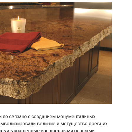
было связано с созданием монументальных
имволизировали величие и могущество древних
статуи, украшенные изощренными резными