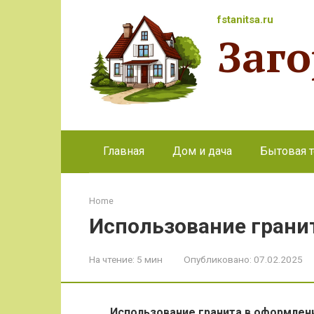
Перейти
fstanitsa.ru
к
Заг
контенту
Главная
Дом и дача
Бытовая т
Home
Использование грани
На чтение:
5 мин
Опубликовано:
07.02.2025
Использование гранита в оформлен