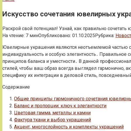
Искусство сочетания ювелирных укр
Раскрой свой потенциал! Узнай, как правильно сочетать
На чтение:
7 мин
Опубликовано:
01.10.2025
Рубрика:
Новос
Ювелирные украшения являются неотъемлемой частью со
индивидуальность и особую элегантность․ Правильное с
принципов баланса и уместности․ В данной профессион
стилей, чтобы ваш образ всегда выглядел гармонично, ак
специфику их интеграции в деловой стиль, повседневный 
Содержание
Общие принципы гармоничного сочетания ювелирн
Баланс и пропорции: ключ к элегантности
Цветовая гамма, металлы и камни
Фактура ткани и выбор украшений
Акцент, многослойность и комплекты украшений