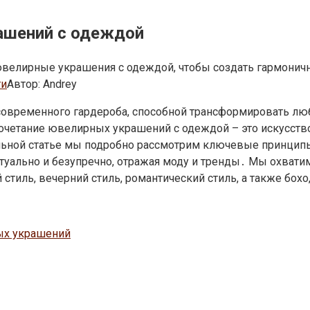
ашений с одеждой
 ювелирные украшения с одеждой, чтобы создать гармоничн
ти
Автор:
Andrey
временного гардероба, способной трансформировать любо
очетание ювелирных украшений с одеждой – это искусство
альной статье мы подробно рассмотрим ключевые принцип
туально и безупречно, отражая моду и тренды․ Мы охватим
стиль, вечерний стиль, романтический стиль, а также бох
ых украшений