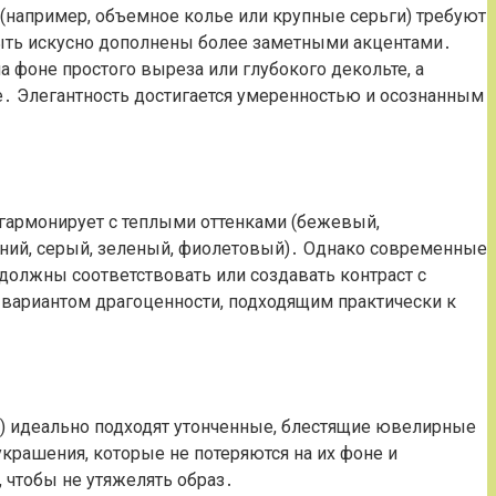
например, объемное колье или крупные серьги) требуют
быть искусно дополнены более заметными акцентами․
 фоне простого выреза или глубокого декольте, а
е․ Элегантность достигается умеренностью и осознанным
гармонирует с теплыми оттенками (бежевый,
синий, серый, зеленый, фиолетовый)․ Однако современные
должны соответствовать или создавать контраст с
вариантом драгоценности, подходящим практически к
с) идеально подходят утонченные, блестящие ювелирные
рашения, которые не потеряются на их фоне и
 чтобы не утяжелять образ․