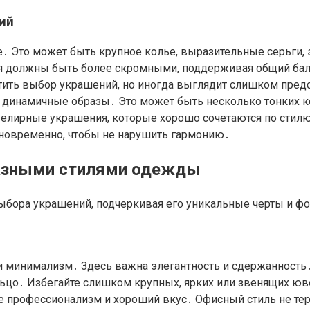
ий
е․ Это может быть крупное колье, выразительные серьги,
ия должны быть более скромными, поддерживая общий ба
остить выбор украшений, но иногда выглядит слишком пре
 динамичные образы․ Это может быть несколько тонких ко
елирные украшения, которые хорошо сочетаются по стилю
новременно, чтобы не нарушить гармонию․
разными стилями одежды
выбора украшений, подчеркивая его уникальные черты и 
 и минимализм․ Здесь важна элегантность и сдержанность
льцо․ Избегайте слишком крупных, ярких или звенящих ю
 профессионализм и хороший вкус․ Офисный стиль не терп