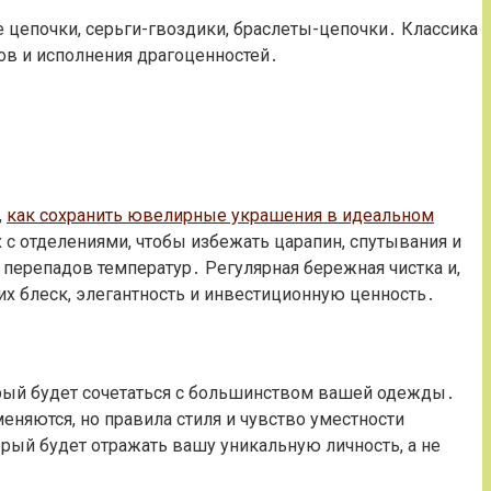
е цепочки, серьги-гвоздики, браслеты-цепочки․ Классика
ов и исполнения драгоценностей․
,
как сохранить ювелирные украшения в идеальном
 с отделениями, чтобы избежать царапин, спутывания и
перепадов температур․ Регулярная бережная чистка и,
х блеск, элегантность и инвестиционную ценность․
рый будет сочетаться с большинством вашей одежды․
меняются, но правила стиля и чувство уместности
ый будет отражать вашу уникальную личность, а не