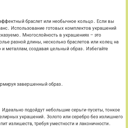
 эффектный браслет или необычное кольцо․ Если вы
ланс․ Использование готовых комплектов украшений
дсказуемо․ Многослойность в украшениях – это
лье разной длины, несколько браслетов или колец на
 и металлам, создавая цельный образ․ Избегайте
формируя завершенный образ․
․ Идеально подойдут небольшие серьги-пусеты, тонкое
велирных украшений․ Золото или серебро без излишнего
ит излишеств, требуя уместности и лаконичности․