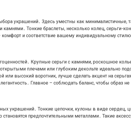
ыбора украшений․ Здесь уместны как минималистичные, 
и камнями․ Тонкие браслеты, несколько колец, серьги-к
 комфорт и соответствие вашему индивидуальному стилю,
рагоценностей․ Крупные серьги с камнями, роскошное ко
 открытыми плечами или глубоким декольте идеально подо
 или высокий воротник, лучше сделать акцент на серьгах
элегантность․ Главное – соблюдать баланс, чтобы образ н
ых украшений․ Тонкие цепочки, кулоны в виде сердец, цв
о становятся предпочтительными металлами․ Такие аксесс