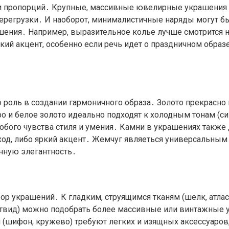
и пропорций․ Крупные, массивные ювелирные украшения (
перегрузки․ И наоборот, минималистичные наряды могут 
шения․ Например, выразительное колье лучше смотрится на
ий акцент, особенно если речь идет о праздничном образ
роль в создании гармоничного образа․ Золото прекрасно 
ро и белое золото идеально подходят к холодным тонам (
обого чувства стиля и умения․ Камни в украшениях также 
д, либо яркий акцент․ Жемчуг являеться универсальным 
нную элегантность․
ор украшений․ К гладким, струящимся тканям (шелк, атла
твид) можно подобрать более массивные или винтажные ук
 (шифон, кружево) требуют легких и изящных аксессуаров,