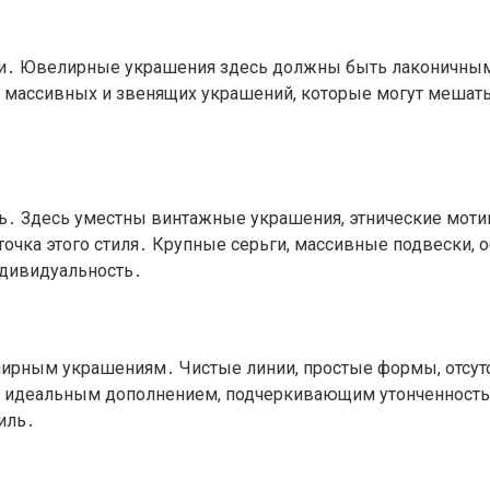
сти․ Ювелирные украшения здесь должны быть лаконичны
е массивных и звенящих украшений, которые могут меша
сть․ Здесь уместны винтажные украшения, этнические моти
точка этого стиля․ Крупные серьги, массивные подвески, 
ндивидуальность․
лирным украшениям․ Чистые линии, простые формы, отсут
т идеальным дополнением, подчеркивающим утонченность и
иль․