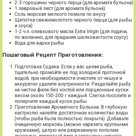
2-3 горошины черного перца (для аромата бульона)
1 лавровый лист (для аромата бульона)
Соль морская мелкого помола по вкусу
Щепотка свежемолотого черного перца (для рыбы
и соуса)
1-2 ч.л. оливкового масла Extra Virgin (для подачи,
по желанию, для придания шелковистости соусу)
Вода для варки рыбы
Пошаговый Рецепт Приготовления:
Подготовка Судака: Если у вас целая рыба,
тщательно промойте ее под холодной проточной
водой, при необходимости очистите от чешуи и
аккуратно удалите внутренности. Разделайте рыбу
на чистое филе без костей или порционные куски
весом около 150-200 г каждый. Слегка посолите и
поперчите каждый кусок рыбы.
Приготовление Ароматного Бульона: В глубокую
кастрюлю налейте достаточное количество воды
(чтобы рыба была полностью покрыта). Добавьте
очищенную морковь (можно нарезать крупными
кружками), целую или разрезанную пополам
луковицу, лавровый лист и горошины черного