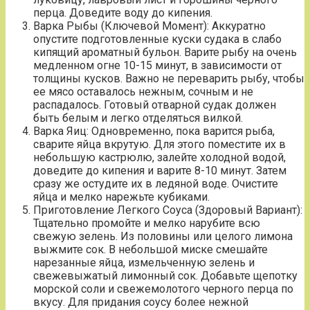
перца. Доведите воду до кипения.
Варка Рыбы (Ключевой Момент): Аккуратно
опустите подготовленные куски судака в слабо
кипящий ароматный бульон. Варите рыбу на очень
медленном огне 10-15 минут, в зависимости от
толщины кусков. Важно не переварить рыбу, чтобы
ее мясо оставалось нежным, сочным и не
распадалось. Готовый отварной судак должен
быть белым и легко отделяться вилкой.
Варка Яиц: Одновременно, пока варится рыба,
сварите яйца вкрутую. Для этого поместите их в
небольшую кастрюлю, залейте холодной водой,
доведите до кипения и варите 8-10 минут. Затем
сразу же остудите их в ледяной воде. Очистите
яйца и мелко нарежьте кубиками.
Приготовление Легкого Соуса (Здоровый Вариант):
Тщательно промойте и мелко нарубите всю
свежую зелень. Из половины или целого лимона
выжмите сок. В небольшой миске смешайте
нарезанные яйца, измельченную зелень и
свежевыжатый лимонный сок. Добавьте щепотку
морской соли и свежемолотого черного перца по
вкусу. Для придания соусу более нежной