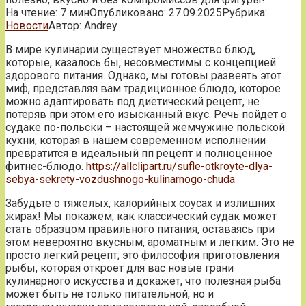
На чтение:
7 мин
Опубликовано:
27.09.2025
Рубрика:
Новости
Автор:
Andrey
В мире кулинарии существует множество блюд,
которые, казалось бы, несовместимы с концепцией
здорового питания. Однако, мы готовы развеять этот
миф, представляя вам традиционное блюдо, которое
можно адаптировать под диетический рецепт, не
потеряв при этом его изысканный вкус. Речь пойдет о
судаке по-польски – настоящей жемчужине польской
кухни, которая в нашем современном исполнении
превратится в идеальный пп рецепт и полноценное
фитнес-блюдо.
https://allclipart.ru/sufle-otkroyte-dlya-
sebya-sekrety-vozdushnogo-kulinarnogo-chuda
Забудьте о тяжелых, калорийных соусах и излишних
жирах! Мы покажем, как классический судак может
стать образцом правильного питания, оставаясь при
этом невероятно вкусным, ароматным и легким. Это не
просто легкий рецепт; это философия приготовления
рыбы, которая откроет для вас новые грани
кулинарного искусства и докажет, что полезная рыба
может быть не только питательной, но и