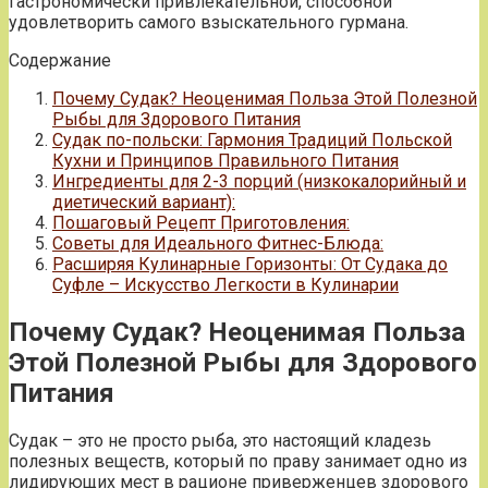
гастрономически привлекательной, способной
удовлетворить самого взыскательного гурмана.
Содержание
Почему Судак? Неоценимая Польза Этой Полезной
Рыбы для Здорового Питания
Судак по-польски: Гармония Традиций Польской
Кухни и Принципов Правильного Питания
Ингредиенты для 2-3 порций (низкокалорийный и
диетический вариант):
Пошаговый Рецепт Приготовления:
Советы для Идеального Фитнес-Блюда:
Расширяя Кулинарные Горизонты: От Судака до
Суфле – Искусство Легкости в Кулинарии
Почему Судак? Неоценимая Польза
Этой Полезной Рыбы для Здорового
Питания
Судак – это не просто рыба, это настоящий кладезь
полезных веществ, который по праву занимает одно из
лидирующих мест в рационе приверженцев здорового