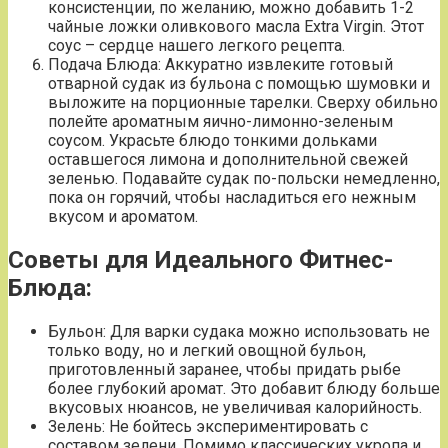
консистенции, по желанию, можно добавить 1-2
чайные ложки оливкового масла Extra Virgin. Этот
соус – сердце нашего легкого рецепта.
Подача Блюда: Аккуратно извлеките готовый
отварной судак из бульона с помощью шумовки и
выложите на порционные тарелки. Сверху обильно
полейте ароматным яично-лимонно-зеленым
соусом. Украсьте блюдо тонкими дольками
оставшегося лимона и дополнительной свежей
зеленью. Подавайте судак по-польски немедленно,
пока он горячий, чтобы насладиться его нежным
вкусом и ароматом.
Советы для Идеального Фитнес-
Блюда:
Бульон: Для варки судака можно использовать не
только воду, но и легкий овощной бульон,
приготовленный заранее, чтобы придать рыбе
более глубокий аромат. Это добавит блюду больше
вкусовых нюансов, не увеличивая калорийность.
Зелень: Не бойтесь экспериментировать с
составом зелени. Помимо классических укропа и