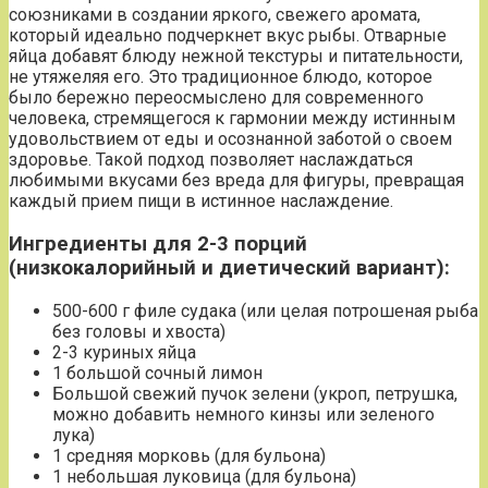
союзниками в создании яркого, свежего аромата,
который идеально подчеркнет вкус рыбы. Отварные
яйца добавят блюду нежной текстуры и питательности,
не утяжеляя его. Это традиционное блюдо, которое
было бережно переосмыслено для современного
человека, стремящегося к гармонии между истинным
удовольствием от еды и осознанной заботой о своем
здоровье. Такой подход позволяет наслаждаться
любимыми вкусами без вреда для фигуры, превращая
каждый прием пищи в истинное наслаждение.
Ингредиенты для 2-3 порций
(низкокалорийный и диетический вариант):
500-600 г филе судака (или целая потрошеная рыба
без головы и хвоста)
2-3 куриных яйца
1 большой сочный лимон
Большой свежий пучок зелени (укроп, петрушка,
можно добавить немного кинзы или зеленого
лука)
1 средняя морковь (для бульона)
1 небольшая луковица (для бульона)