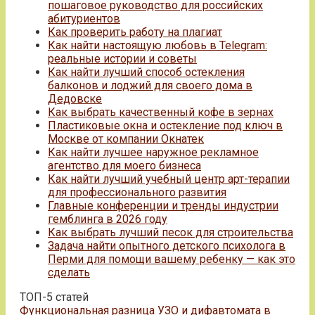
пошаговое руководство для российских
абитуриентов
Как проверить работу на плагиат
Как найти настоящую любовь в Telegram:
реальные истории и советы
Как найти лучший способ остекления
балконов и лоджий для своего дома в
Дедовске
Как выбрать качественный кофе в зернах
Пластиковые окна и остекление под ключ в
Москве от компании Окнатек
Как найти лучшее наружное рекламное
агентство для моего бизнеса
Как найти лучший учебный центр арт-терапии
для профессионального развития
Главные конференции и тренды индустрии
гемблинга в 2026 году
Как выбрать лучший песок для строительства
Задача найти опытного детского психолога в
Перми для помощи вашему ребенку — как это
сделать
ТОП-5 статей
Функциональная разница УЗО и дифавтомата в