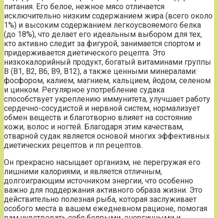
питания. Его белое, нежное мясо отличается
исключительно низким содержанием жира (всего около
1%) и высоким содержанием легкоусвояемого белка
(до 18%), что делает его идеальным выбором для тех,
кто активно следит за фигурой, занимается спортом и
придерживается диетического рецепта. Это
низкокалорийный продукт, богатый витаминами группы
B (B1, B2, B6, B9, B12), а также ценными минералами:
фосфором, калием, магнием, кальцием, йодом, селеном
и цинком. Регулярное употребление судака
способствует укреплению иммунитета, улучшает работу
сердечно-сосудистой и нервной систем, нормализует
обмен веществ и благотворно влияет на состояние
кожи, волос и ногтей. Благодаря этим качествам,
отварной судак является основой многих эффективных
диетических рецептов и пп рецептов.
Он прекрасно насыщает организм, не перегружая его
лишними калориями, и является отличным,
долгоиграющим источником энергии, что особенно
важно для поддержания активного образа жизни. Это
действительно полезная рыба, которая заслуживает
особого места в вашем ежедневном рационе, помогая
вам чувствовать себя бодрыми, энергичными и