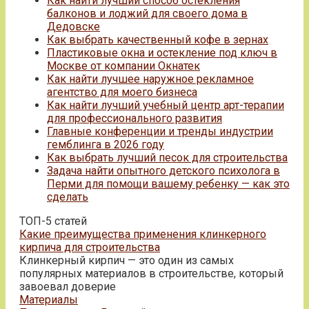
Как найти лучший способ остекления
балконов и лоджий для своего дома в
Дедовске
Как выбрать качественный кофе в зернах
Пластиковые окна и остекление под ключ в
Москве от компании Окнатек
Как найти лучшее наружное рекламное
агентство для моего бизнеса
Как найти лучший учебный центр арт-терапии
для профессионального развития
Главные конференции и тренды индустрии
гемблинга в 2026 году
Как выбрать лучший песок для строительства
Задача найти опытного детского психолога в
Перми для помощи вашему ребенку — как это
сделать
ТОП-5 статей
Какие преимущества применения клинкерного
кирпича для строительства
Клинкерный кирпич — это один из самых
популярных материалов в строительстве, который
завоевал доверие
Материалы