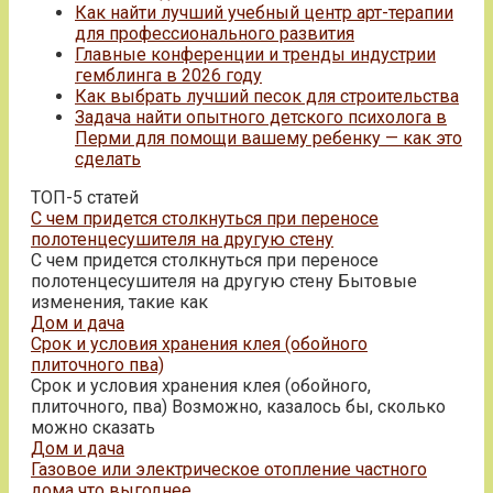
Как найти лучший учебный центр арт-терапии
для профессионального развития
Главные конференции и тренды индустрии
гемблинга в 2026 году
Как выбрать лучший песок для строительства
Задача найти опытного детского психолога в
Перми для помощи вашему ребенку — как это
сделать
ТОП-5 статей
С чем придется столкнуться при переносе
полотенцесушителя на другую стену
С чем придется столкнуться при переносе
полотенцесушителя на другую стену Бытовые
изменения, такие как
Дом и дача
Срок и условия хранения клея (обойного
плиточного пва)
Срок и условия хранения клея (обойного,
плиточного, пва) Возможно, казалось бы, сколько
можно сказать
Дом и дача
Газовое или электрическое отопление частного
дома что выгоднее