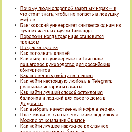
Почему люди спорят об азартных играх — и
что стоит знать, чтобы не попасть в ловушку
мифов
Бангкокский университет считается одним из
лучших частных вузов Таиланда
Перепечи: когда традиция становится
трендом
Покраска кузова
Как пополнить алипэй
Как выбрать университет в Таиланде:
пошаговое руководство для российских
абитуриентов
Как проверить работу на плагиат
Как найти настоящую любовь в Telegram:
реальные истории и советы
Как найти лучший способ остекления
балконов и лоджий для своего дома в
Дедовске
Как выбрать качественный кофе в зернах
Пластиковые окна и остекление под ключ в
Москве от компании Окнатек
Как найти лучшее наружное рекламное
агентство для моего бизнеса