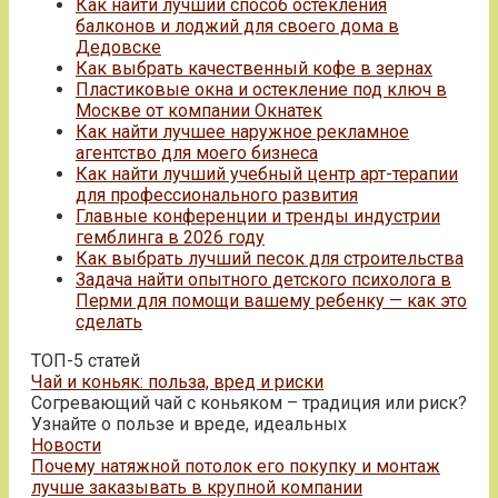
Как найти лучший способ остекления
балконов и лоджий для своего дома в
Дедовске
Как выбрать качественный кофе в зернах
Пластиковые окна и остекление под ключ в
Москве от компании Окнатек
Как найти лучшее наружное рекламное
агентство для моего бизнеса
Как найти лучший учебный центр арт-терапии
для профессионального развития
Главные конференции и тренды индустрии
гемблинга в 2026 году
Как выбрать лучший песок для строительства
Задача найти опытного детского психолога в
Перми для помощи вашему ребенку — как это
сделать
ТОП-5 статей
Чай и коньяк: польза, вред и риски
Согревающий чай с коньяком – традиция или риск?
Узнайте о пользе и вреде, идеальных
Новости
Почему натяжной потолок его покупку и монтаж
лучше заказывать в крупной компании