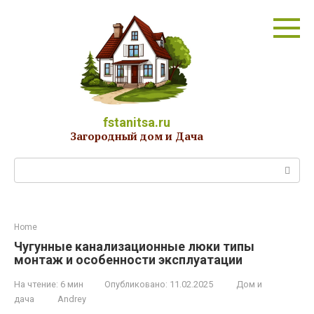
Перейти
к
контенту
fstanitsa.ru
Загородный дом и Дача
Поиск:
Home
Чугунные канализационные люки типы
монтаж и особенности эксплуатации
На чтение:
6 мин
Опубликовано:
11.02.2025
Дом и
дача
Andrey