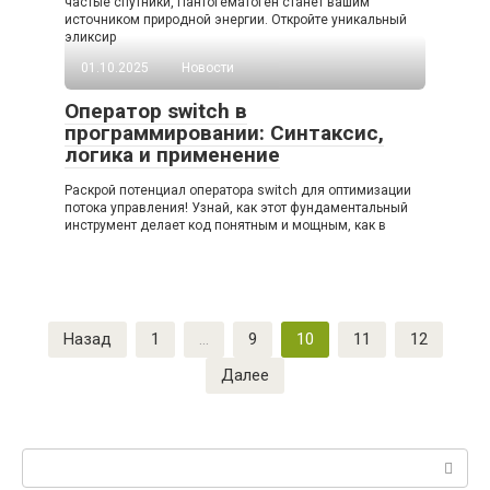
частые спутники, Пантогематоген станет вашим
источником природной энергии. Откройте уникальный
эликсир
01.10.2025
Новости
Оператор switch в
программировании: Синтаксис,
логика и применение
Раскрой потенциал оператора switch для оптимизации
потока управления! Узнай, как этот фундаментальный
инструмент делает код понятным и мощным, как в
Пагинация
Назад
1
…
9
10
11
12
записей
Далее
Поиск: